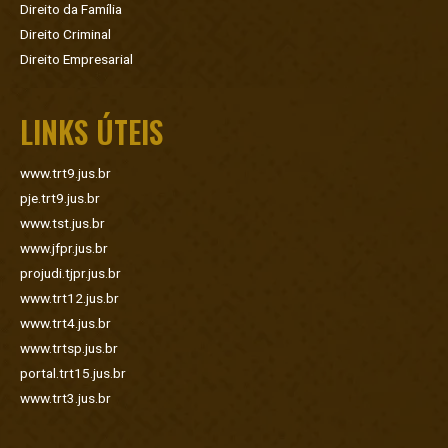
Direito da Família
Direito Criminal
Direito Empresarial
LINKS ÚTEIS
www.trt9.jus.br
pje.trt9.jus.br
www.tst.jus.br
www.jfpr.jus.br
projudi.tjpr.jus.br
www.trt12.jus.br
www.trt4.jus.br
www.trtsp.jus.br
portal.trt15.jus.br
www.trt3.jus.br